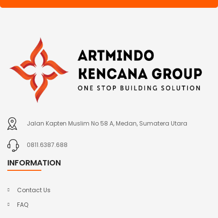
Jalan Kapten Muslim No 58 A, Medan, Sumatera Utara
0811.6387.688
INFORMATION
Contact Us
FAQ