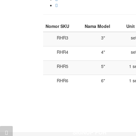
Nomor SKU
Nama Model
Unit
RHR3
3"
se
RHR4
4"
se
RHR5
5"
1 s
RHR6
6"
1 s
SIGNUP FOR