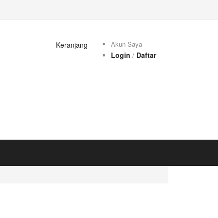
Akun Saya
Keranjang
0 Item
Login
Daftar
/
m