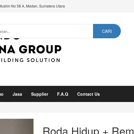
Muslim No 58 A, Medan, Sumatera Utara
CARI
mo
Jasa
Supplier
F.A.Q
Contact Us
Next
Roda Hidup + Re