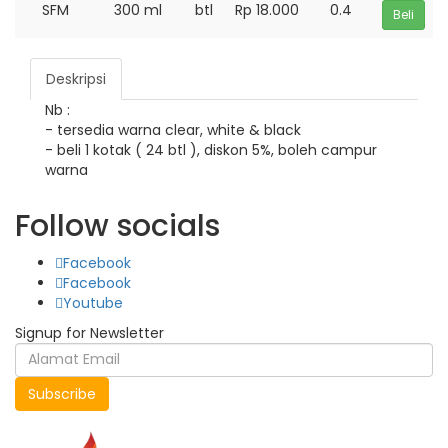
SFM
300 ml
btl
Rp 18.000
0.4
Beli
Deskripsi
Nb :
- tersedia warna clear, white & black
- beli 1 kotak ( 24 btl ), diskon 5%, boleh campur
warna
Follow socials
Facebook
Facebook
Youtube
Signup for Newsletter
Subscribe