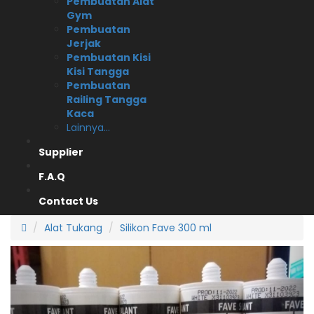
Pembuatan Alat
Gym
Pembuatan
Jerjak
Pembuatan Kisi
Kisi Tangga
Pembuatan
Railing Tangga
Kaca
Lainnya...
Supplier
F.A.Q
Contact Us
Alat Tukang
Silikon Fave 300 ml
Previous
Next